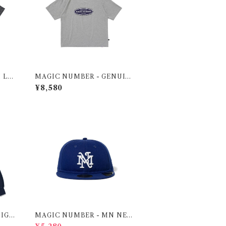
 LE
MAGIC NUMBER - GENUIN
E US COTTON T-SHIRT
¥8,580
SIGN
MAGIC NUMBER - MN NE
AT
WERA CAP