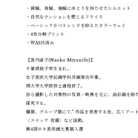
・肩幅、身幅、袖幅にゆとりを持たせたシルエット
・自然なテンションを感じるフライス
・ベーシックかつトレンドを抑えたカラーウェイ
・4色分解プリント
・WASH済み
【宮内直子(Naoko Miyauchi)】
千葉県銚子市生まれ。
女子美術大学絵画学科洋画専攻卒業。
同大学大学院修士過程修了。
自ら撮影した対象物の写真・映像を元に、油彩画を制
探究する。
個展、グループ展にて.“ 作品を発表する他、広くア
〈スナック 夜霧〉など活動。
第4回ホキ美術館大賞展入選