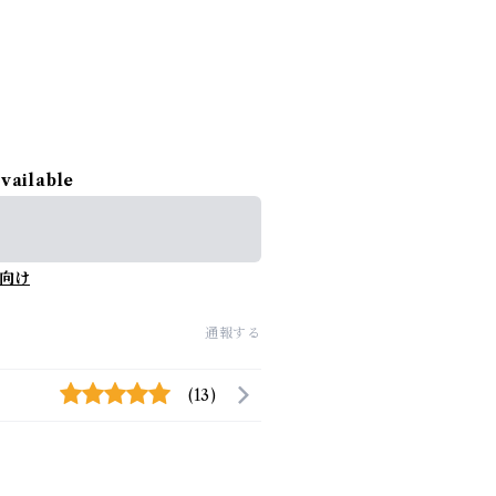
available
向け
通報する
(13)