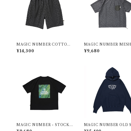
MAGIC NUMBER COTTON
MAGIC NUMBER MESH
RIP LEOPARD BEACH PANT
OPARD T-SHIRT
¥14,300
¥9,680
S
MAGIC NUMBER - STOCK L
MAGIC NUMBER OLD 
OGO US COTTON S/S T-SHI
WASED ZIPHOOD SWE