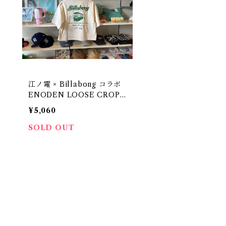
江ノ電 × Billabong コラボ
ENODEN LOOSE CROPP
ED TEE
¥5,060
SOLD OUT