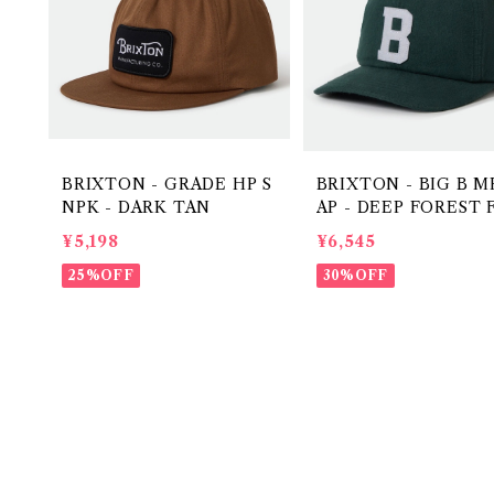
BRIXTON - GRADE HP S
BRIXTON - BIG B M
NPK - DARK TAN
AP - DEEP FOREST 
NNEL
¥5,198
¥6,545
25%OFF
30%OFF