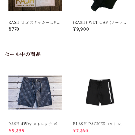
RASH ロゴ ステッカー Lサイ
(RASH) WET CAP (ノーマ
ズ
ル)
¥770
¥9,900
セール中の商品
RASH 4Way ストレッチ ボー
FLASH PACKER（ストレッ
ドショーツ
チ・ハイブリッド ボードショ
¥9,295
¥7,260
ーツ）BLACK