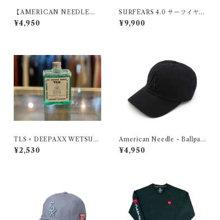
【AMERICAN NEEDLE】B
SURFEARS 4.0 サーフイヤー
ALLPARK - LA
| BLACK SAGE
¥4,950
¥9,900
TLS × DEEPAXX WETSUIT
American Needle - Ballpar
S SHAMPOO（Re:mind0
k Los Angeles Black
¥2,530
¥4,950
2）