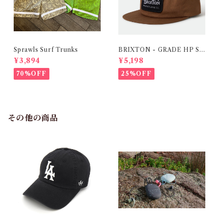
Sprawls Surf Trunks
BRIXTON - GRADE HP SN
PK - DARK TAN
¥3,894
¥5,198
70%OFF
25%OFF
その他の商品