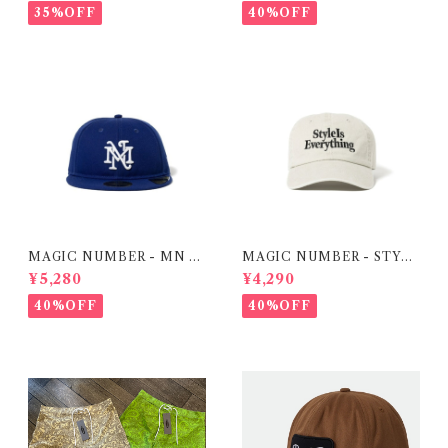
35%OFF
40%OFF
MAGIC NUMBER - MN N
MAGIC NUMBER - STYLE
EWERA CAP
IS EVERYTHING LOW CA
¥5,280
¥4,290
P
40%OFF
40%OFF