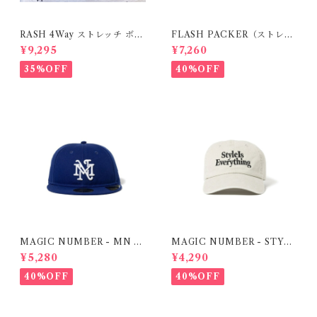
RASH 4Way ストレッチ ボー
FLASH PACKER（ストレッ
ドショーツ
チ・ハイブリッド ボードショ
¥9,295
¥7,260
ーツ）BLACK
35%OFF
40%OFF
MAGIC NUMBER - MN N
MAGIC NUMBER - STYLE
EWERA CAP
IS EVERYTHING LOW CA
¥5,280
¥4,290
P
40%OFF
40%OFF