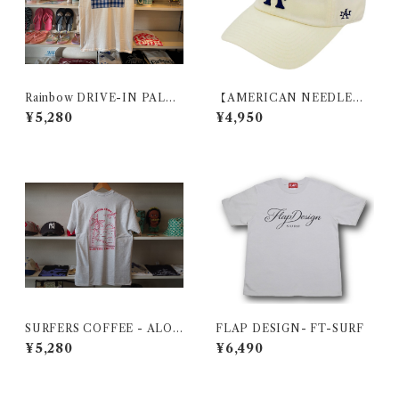
Rainbow DRIVE-IN PALA
【AMERICAN NEEDLE】B
KA TEE
ALLPARK - LOS ANGELES
¥5,280
¥4,950
SURFERS COFFEE - ALOH
FLAP DESIGN- FT-SURF
A FROM HAWAII TEE
¥5,280
¥6,490