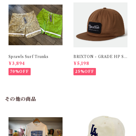
Sprawls Surf Trunks
BRIXTON - GRADE HP SN
PK - DARK TAN
¥3,894
¥5,198
70%OFF
25%OFF
その他の商品