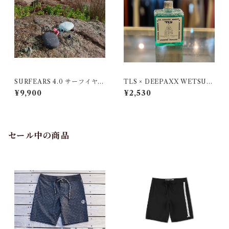
SURFEARS 4.0 サーフイヤー
TLS × DEEPAXX WETSUIT
| BLACK SAGE
S SHAMPOO（Re:mind0
¥9,900
¥2,530
2）
セール中の商品