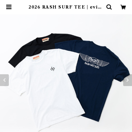
2026 RASH SURF TEE | evins
urf