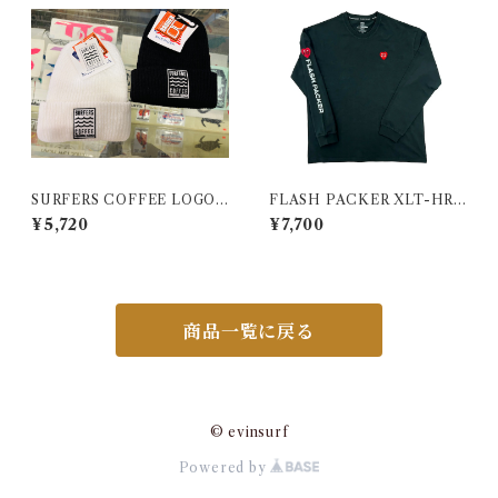
SURFERS COFFEE LOGO
FLASH PACKER XLT-HRT
BEANIE
（Dry Silky Cotton®ロング
¥5,720
¥7,700
スリーブTシャツ）BLACK
商品一覧に戻る
© evinsurf
Powered by