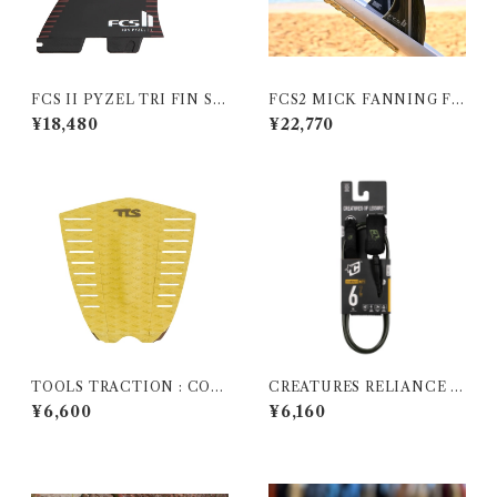
FCS II PYZEL TRI FIN SE
FCS2 MICK FANNING FI
T
BLE FUSION FIN
¥18,480
¥22,770
TOOLS TRACTION : CON
CREATURES RELIANCE 2.
NOR NARROW COYOTE｜
0 | STANDARD DUTY | 6F
¥6,600
¥6,160
コナー ナロー
T | 7MM LEASH (MILITAR
Y BLACK)