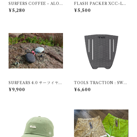
SURFERS COFFEE - ALOH
FLASH PACKER XCC-LT
A FROM HAWAII TEE
D（コットンツイル ローキャ
¥5,280
¥5,500
ップ）BLUE
SURFEARS 4.0 サーフイヤー
TOOLS TRACTION : SWA
| BLACK SAGE
G ECO ALGAE GREY｜スワ
¥9,900
¥6,600
ッグ