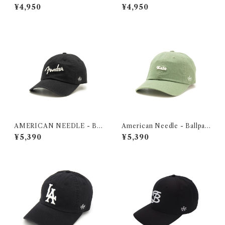
ALLPARK - FOODIE - KE
ALLPARK - LOS ANGELES
¥4,950
¥4,950
TCHUP
AMERICAN NEEDLE - Bal
American Needle - Ballpar
lpark Fender
k Foodie - Kale
¥5,390
¥5,390