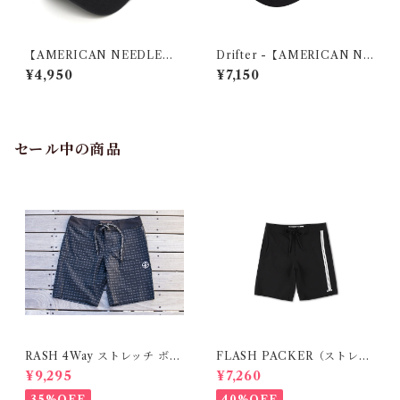
【AMERICAN NEEDLE】B
Drifter -【AMERICAN NE
ALLPARK - LA
EDLE】×【BANKS JOURN
¥4,950
¥7,150
AL】
セール中の商品
RASH 4Way ストレッチ ボー
FLASH PACKER（ストレッ
ドショーツ
チ・ハイブリッド ボードショ
¥9,295
¥7,260
ーツ）BLACK
35%OFF
40%OFF