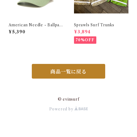
American Needle - Ballpar
Sprawls Surf Trunks
k Foodie - Kale
¥5,390
¥3,894
70%OFF
商品一覧に戻る
© evinsurf
Powered by