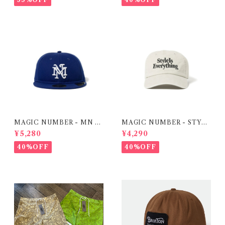
MAGIC NUMBER - MN N
MAGIC NUMBER - STYLE
EWERA CAP
IS EVERYTHING LOW CA
¥5,280
¥4,290
P
40%OFF
40%OFF