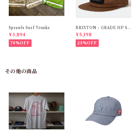
Sprawls Surf Trunks
BRIXTON - GRADE HP SN
PK - DARK TAN
¥3,894
¥5,198
70%OFF
25%OFF
その他の商品