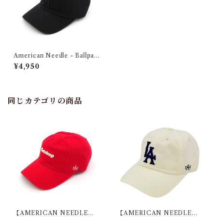
American Needle - Ballpar
k Los Angeles Black
¥4,950
同じカテゴリの商品
【AMERICAN NEEDLE】B
【AMERICAN NEEDLE】B