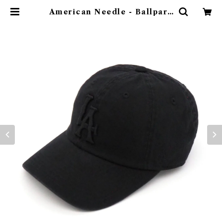
American Needle - Ballpark
Los Angeles Black | evinsurf